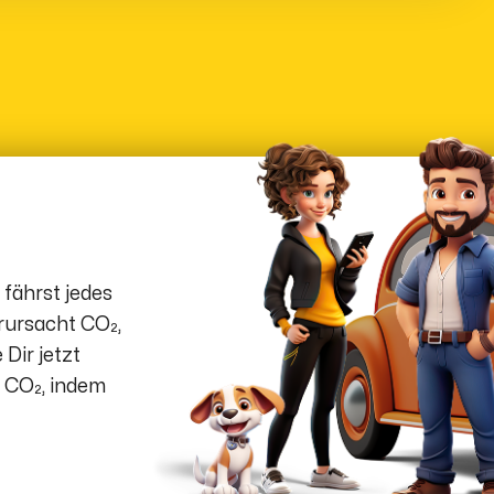
 fährst jedes
rursacht CO₂,
 Dir jetzt
e CO₂, indem