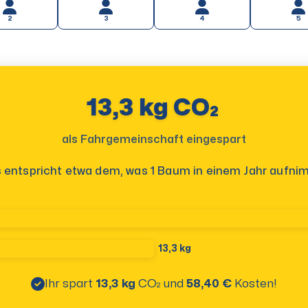
2
3
4
5
13,3 kg CO₂
als Fahrgemeinschaft eingespart
 entspricht etwa dem, was 1 Baum in einem Jahr aufni
13,3 kg
Ihr spart
13,3 kg
CO₂
und
58,40 €
Kosten!