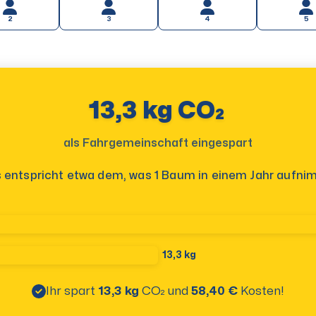
2
3
4
5
13,3 kg CO₂
als Fahrgemeinschaft eingespart
 entspricht etwa dem, was 1 Baum in einem Jahr aufni
13,3 kg
Ihr spart
13,3 kg
CO₂
und
58,40 €
Kosten!