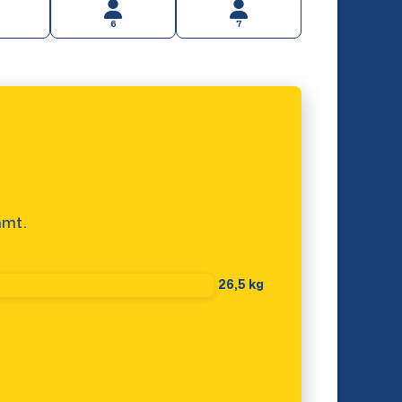
6
7
mmt.
26,5 kg