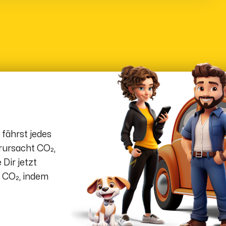
 fährst jedes
rursacht CO₂,
 Dir jetzt
e CO₂, indem