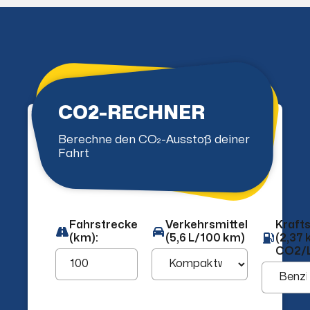
CO2-RECHNER
Berechne den CO₂-Ausstoß deiner
Fahrt
Fahrstrecke
Verkehrsmittel
Krafts
(km):
(5,6 L/100 km)
(2,37 
CO2/L