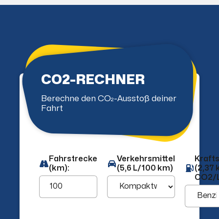
CO2-RECHNER
Berechne den CO₂-Ausstoß deiner
Fahrt
Fahrstrecke
Verkehrsmittel
Krafts
(km):
(5,6 L/100 km)
(2,37 
CO2/L